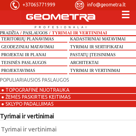
+37065771999
info@geometra.lt
/
/
TYRIMAI IR VERTINIMAI
PRADŽIA
PASLAUGOS
TERITORIJŲ PLANAVIMAS
KADASTRINIAI MATAVIMAI
GEODEZINIAI MATAVIMAI
TYRIMAI IR SERTIFIKATAI
PROJEKTAI IR PLANAI
PASTATŲ ĮTEISINIMAS
TEISINĖS PASLAUGOS
ARCHITEKTAI
PROJEKTAVIMAS
TYRIMAI IR VERTINIMAI
POPULIARIAUSIOS PASLAUGOS
● TOPOGRAFINĖ NUOTRAUKA
● ŽEMĖS PASKIRTIES KEITIMAS
● SKLYPO PADALIJIMAS
Tyrimai ir vertinimai
Tyrimai ir vertinimai